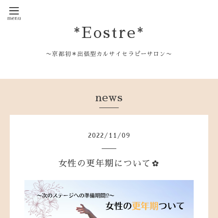
*Eostre*
〜京都初＊出張型カルサイセラピーサロン〜
news
2022
/
11
/
09
女性の更年期について✿