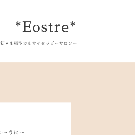
*Eostre*
都初＊出張型カルサイセラピーサロン〜
よ〜うに〜