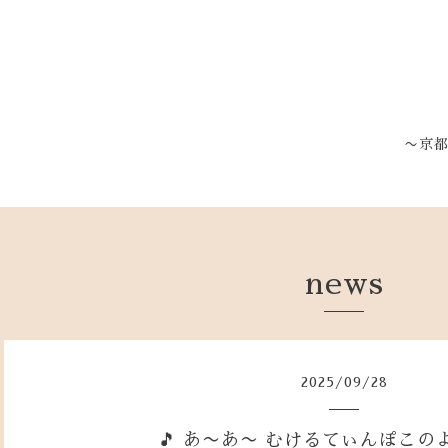
〜京
news
2025
/
09
/
28
🎵 あ〜あ〜 むけるてぃんぽこの