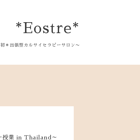
*Eostre*
都初＊出張型カルサイセラピーサロン〜
in Thailand～