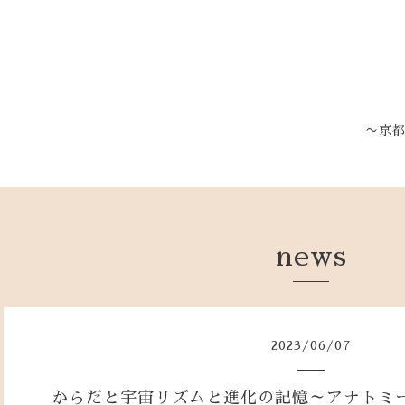
〜京
news
2023
/
06
/
07
からだと宇宙リズムと進化の記憶～アナトミー授業 